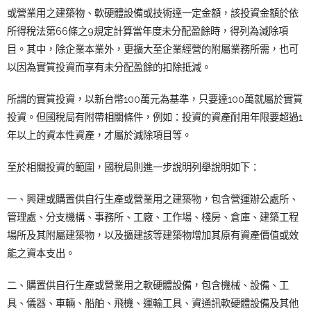
或營業用之建築物、軟硬體設備或技術達一定金額，該投資金額於依
所得稅法第66條之9規定計算當年度未分配盈餘時，得列為減除項
目。其中，除企業本業外，更擴大至企業經營的附屬業務所需，也可
以因為實質投資而享有未分配盈餘的扣除抵減。
所謂的實質投資，以新台幣100萬元為基準，只要達100萬就屬於實質
投資。但國稅局有附帶相關條件，例如：投資的資產耐用年限要超過1
年以上的資本性資產，才屬於減除項目等。
至於相關投資的範圍，國稅局則進一步說明列舉說明如下：
一、興建或購置供自行生產或營業用之建築物，包含營運辦公處所、
管理處、分支機構、事務所、工廠、工作場、棧房、倉庫、建築工程
場所及其附屬建築物，以及擴建該等建築物增加其原有資產價值或效
能之資本支出。
二、購置供自行生產或營業用之軟硬體設備，包含機械、設備、工
具、儀器、車輛、船舶、飛機、運輸工具、資通訊軟硬體設備及其他