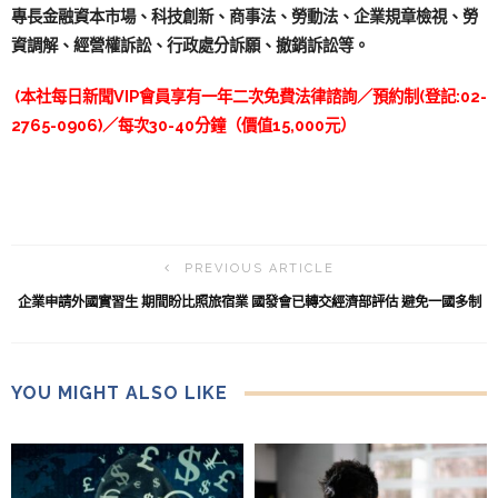
專長金融資本市場、科技創新、商事法、勞動法、企業規章檢視、勞
資調解、經營權訴訟、行政處分訴願、撤銷訴訟等。
(
本社每日新聞
VIP
會員享有一年二次免費法律諮詢／預約制
(
登記
:02-
2765-0906)
／每次
30-40
分鐘（價值
15,000
元）
PREVIOUS ARTICLE
企業申請外國實習生 期間盼比照旅宿業 國發會已轉交經濟部評估 避免一國多制
YOU MIGHT ALSO LIKE