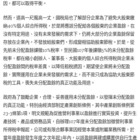
因，都可以取得平衡。
然而，道高一尺魔高一丈，國稅局也了解部分企業為了避免大股東繳
納40%個人綜合所得稅，於是將應該分配給各個股東的企業盈餘，在
沒有特定用途、沒有未來發展的需求下，仍將大部分的企業盈餘保留
存放在企業內，不發放給股東們，形成變相協助股東節稅。於是，從
先前未分配盈餘課徵10%稅率，至民國107年後課徵5%的未分配盈餘
稅率，都在縮小創辦人、董事長、大股東的個人綜合所得稅與企業未
分配盈餘間的稅率差異，以降低租稅誘因，期望使企業將未分配盈
餘，實際運用在企業未來發展的需求上，而不是只成為協助大股東節
稅的工具，喪失未分配盈餘的真正功能及用途。
政府為了鼓勵企業，合理、妥善運用未分配盈餘，以發揮未分配盈餘
的真正功能，特別由經濟部制定產業創新條例，其中產業創新條例第
23-3條第1項，明文規範為促進營利事業以盈餘進行實質投資，提升生
產技術、產品或勞務品質，自辦理107年度未分配盈餘加徵營利事業
所得稅申報起，公司或有限合夥事業因經營本業或附屬業務所需，於
當年度盈餘發生年度之次年起3年內，以該盈餘興建或購置供自行生產