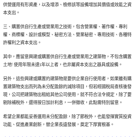
供營運用有形資產，以及增添、檢修該等設備增加其價值或效能之資
本支出。
三、購置供自行生產或營業用之技術，包含營業權、著作權、專利
權、商標權、設計或模型、秘密方法、營業秘密、專用技術、各種特
許權利之資本支出。
其中，應留意興建或購置供自行生產或營業用之建築物，不包含購置
土地! 使用年限未達1年以上者，也非屬資本支出之器具或設備。
另外，這些興建或購置的建築物是要供企業自行使用者，如果雖有購
置建築物支出而列為未分配盈餘的減除項目，但若經國稅局查核後發
現，公司把建築物出租給其他公司使用，就不符合法令規定，除了要
剔除補稅外，還得按日加計利息，一併徵收，此點需特別留意。
希望企業都能妥善運用未分配盈餘，除了節稅外，也能發揮實質投資
功能、促進產業創新，替企業長遠發展，奠定下厚實根基。