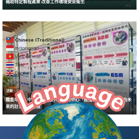
補助特定製程產業 改善工作環境安全衛生
Chinese (Traditional)
Indonesian
Vietnamese
Thai
English
活動
職能培力｜中彰投區銀髮人才資源中心「迎接職場新潮流：迎向未
來的壯世代」特展