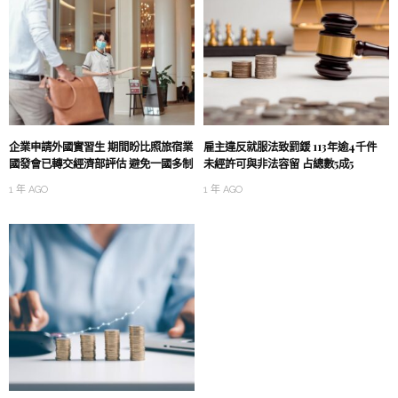
企業申請外國實習生 期間盼比照旅宿業
雇主違反就服法致罰鍰 113年逾4千件
國發會已轉交經濟部評估 避免一國多制
未經許可與非法容留 占總數5成5
1 年 AGO
1 年 AGO