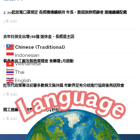
2/20起放寬口罩規定 長照機構續維持 年長、脆弱族群照顧者 建議繼續配戴
3 年 AGO
去年社保支出增788億 退休金、長照是主因
2 年 AGO
Chinese (Traditional)
Indonesian
餐盒食品工廠及製造業稽查 食藥署3月啟動
Vietnamese
1 年 AGO
Thai
English
壯世代政策專法初審多數條文無共識 年齡界定有分歧進行協商後再送院會
2 年 AGO
開工連續低溫來襲 不忘護心4妙招
2 年 AGO