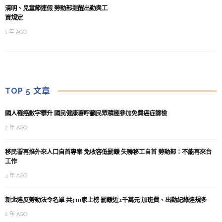
清明、兒童節連假 勞動部提醒出勤與工
資規定
1 年 AGO
TOP 5 文章
國人罹癌數字攀升 國民健康署呼籲民眾積極參加免費癌症篩檢
2 年 AGO
移民署再推外來人口自首專案 免收容低罰鍰 失聯移工自首 勞動部：不能再來台
工作
4 年 AGO
新北違反勞動法令名單 共310家上榜 罰鍰近2千萬元 加班費、出勤紀錄違規多
2 年 AGO