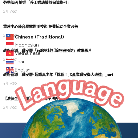
勞動部函 檢送「移工婦幼權益保障指引」
2 年 AGO
重建中心噪音暴露監測技術 免費協助企業改善
2 年 AGO
Chinese (Traditional)
Indonesian
政府宣導｜職安署「石綿材料拆除危害預防」教學影片
Vietnamese
2 年 AGO
Thai
English
政府宣導｜職安署×超認真少年「挑戰！3K產業職安衛大改造」part1
3 年 AGO
【法律企管專欄】認識職場不法侵害
2 年 AGO