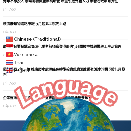
青年不想投入 廢棄物相關產業高齡化 希望引進外籍人力 業者盼政策有彈性
1 年 AGO
裝潢廢棄物網路申報 3月起北北桃先上路
1 年 AGO
Chinese (Traditional)
環部將訂要點認定資源化業者無須廠登 估明年3月開放申請輔導移工生活管理
Indonesian
Vietnamese
2 年 AGO
Thai
環部爭取4年23億 推廣廢水處理綠色轉型投資能資源化將能減水污費 預計3月發
English
布
1 年 AGO
企業逐漸面臨供應鏈減碳、盤查壓力 業者指缺法規要求 環部將擴盤查對象
2 年 AGO