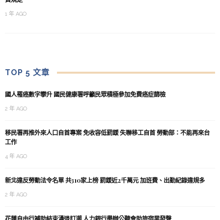
1 年 AGO
TOP 5 文章
國人罹癌數字攀升 國民健康署呼籲民眾積極參加免費癌症篩檢
2 年 AGO
移民署再推外來人口自首專案 免收容低罰鍰 失聯移工自首 勞動部：不能再來台
工作
4 年 AGO
新北違反勞動法令名單 共310家上榜 罰鍰近2千萬元 加班費、出勤紀錄違規多
2 年 AGO
花蓮自由行補助結束湧退訂潮 人力銀行舉辦公聽會助旅宿業發聲