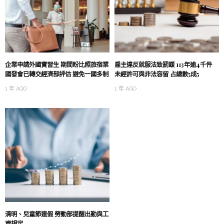
企業申請外國實習生 期間盼比照旅宿業
雇主違反就服法致罰鍰 113年逾4千件
國發會已轉交經濟部評估 避免一國多制
未經許可與非法容留 占總數5成5
1 年 AGO
1 年 AGO
清明、兒童節連假 勞動部提醒出勤與工
資規定