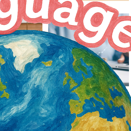
 113年逾4千件 未
清明、兒童節連假 勞動部提醒出勤與工資
占總數5成5
規定
1 年 AGO