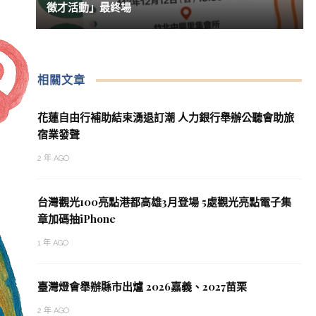
徵才活動」最終場
相關文章
花蓮自由行補助結束湧退訂潮 人力銀行舉辦公聽會助旅
宿業發聲
2 年 AGO
台灣觀光100亮點港都高雄3月登場 5處觀光亮點電子集
章加碼抽iPhone
1 年 AGO
臺灣燈會舉辦縣市出爐 2026嘉義、2027苗栗
2 年 AGO