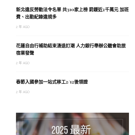
新北違反勞動法令名單 共310家上榜 罰鍰近2千萬元 加班
費、出勤紀錄違規多
2 年 AGO
花蓮自由行補助結束湧退訂潮 人力銀行舉辦公聽會助旅
宿業發聲
2 年 AGO
春節入國參加一站式移工2/12後領證
2 年 AGO