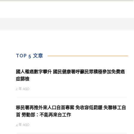
TOP 5 文章
國人罹癌數字攀升 國民健康署呼籲民眾積極參加免費癌
症篩檢
2 年 AGO
移民署再推外來人口自首專案 免收容低罰鍰 失聯移工自
首 勞動部：不能再來台工作
4 年 AGO