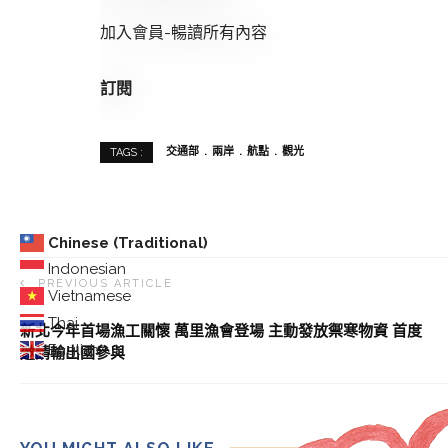
加入會員-暢讀所有內容
訂閱
交通部
兩岸
航點
觀光
TAGS :
Chinese (Traditional)
Indonesian
PREVIOUS ARTICLE
Vietnamese
Thai
新北今年首場漁工關懷 萬里漁會登場 主動發放禦寒物資 首度
English
邀請輸出國參與