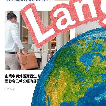
YOU MIGHT ALSO LIKE
企業申請外國實習生 期間盼比照旅宿業
雇主違反就服法致罰鍰
國發會已轉交經濟部評估 避免一國多制
經許可與非法容留 
1 年 AGO
1 年 AGO