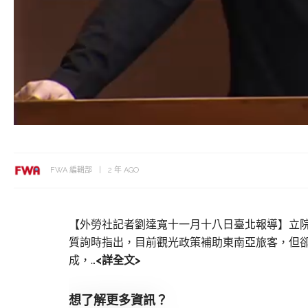
FWA 編輯部
2 年 AGO
【外勞社記者劉達寬十一月十八日臺北報導】立院
質詢時指出，目前觀光政策補助東南亞旅客，但
成，…
<詳全文>
想了解更多資訊？